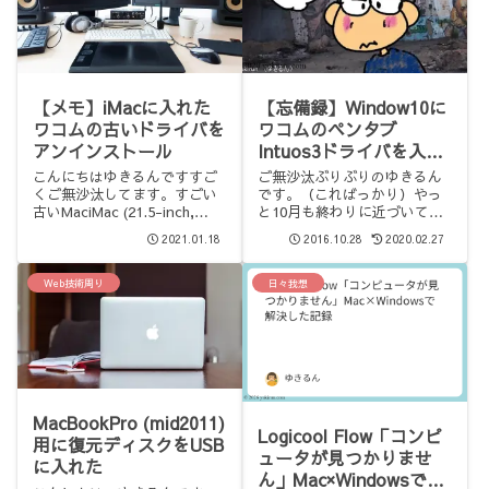
【メモ】iMacに入れた
【忘備録】Window10に
ワコムの古いドライバを
ワコムのペンタブ
アンインストール
Intuos3ドライバを入れ
たよ！
こんにちはゆきるんですすご
ご無沙汰ぶりぶりのゆきるん
くご無沙汰してます。すごい
です。（こればっかり）やっ
古いMaciMac (21.5-inch,
と10月も終わりに近づいてき
Late 2013)を使っているので
ました！10月の次は11月！そ
2021.01.18
2016.10.28
2020.02.27
すが、OSは新しいもの
して、私はお外仕事（講師
（macOS 10.15.7）に更新し
業）が、週4日から週2日にな
ました。それで困るのがワコ
るのでして…。11月から時間
Web技術周り
日々我想
ムのドライバーが使えな...
ができる！デジタル絵の練習
するぞ！＜おい！ってこと...
MacBookPro (mid2011)
Logicool Flow「コンピ
用に復元ディスクをUSB
ュータが見つかりませ
に入れた
ん」Mac×Windowsで解