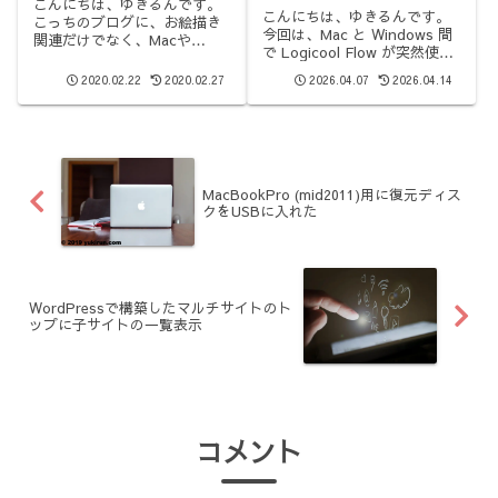
こんにちは、ゆきるんです。
決した記録
こんにちは、ゆきるんです。
こっちのブログに、お絵描き
今回は、Mac と Windows 間
関連だけでなく、Macや
で Logicool Flow が突然使え
Windowsなどの、色々悪戦苦
なくなったときに、実際に確
闘をメモ的に残していく予定
2020.02.22
2020.02.27
2026.04.07
2026.04.14
認した項目と解決までの流れ
です。特に、２０００年前後
を記録します。表示されるの
のビンテージMacを、何台か
は「コンピュータが見つかり
使えるようにしたので、その
ません」というメッセージだ
作業内容は残していかね
けで...
ば…...
MacBookPro (mid2011)用に復元ディス
クをUSBに入れた
WordPressで構築したマルチサイトのト
ップに子サイトの一覧表示
コメント