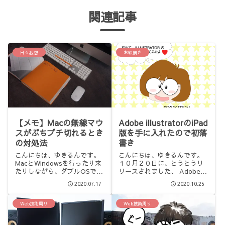
関連記事
日々我想
お絵描き
【メモ】Macの無線マウ
Adobe illustratorのiPad
スがぶちブチ切れるとき
版を手に入れたので初落
の対処法
書き
こんにちは、ゆきるんです。
こんにちは、ゆきるんです。
MacとWindowsを行ったり来
１０月２０日に、とうとうリ
たりしながら、ダブルOSで仕
リースされました、 Adobe
事しているこの頃です。
IllustratorのiPad版。待ちに
2020.07.17
2020.10.25
MacOSのアップデートが来た
待ってました！と言うわけ
ので、昨日にMacOSを
で、早速インストールして、
10.15.6の最新版にアップした
遊んでみました。PC版に慣れ
Web技術周り
Web技術周り
のですが…むちゃ時間かかる
ていると、戸惑ってしまいま
やん！その間は、...
すが、そ...