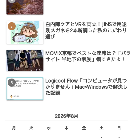
白内障ケアとVRを両立！JINSで用途
別メガネを2本新調した私のこだわり
選び
MOVIX京都でベストな座席は？「パラ
サイト 半地下の家族」観てきたよ！
Logicool Flow「コンピュータが見つ
かりません」Mac×Windowsで解決し
た記録
2026年8月
月
火
水
木
金
土
日