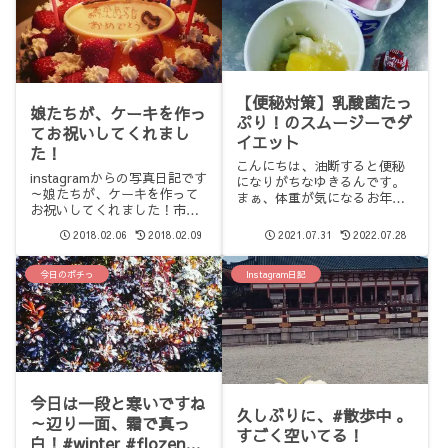
【便秘対策】乳酸菌たっ
娘たちが、ケーキを作っ
ぷり！のスムージーでダ
てお祝いしてくれまし
イエット
た！
こんにちは、油断すると便秘
instagramからの写真日記です
になりがちなゆきるんです。
～娘たちが、ケーキを作って
まぁ、体重が気になるお年頃
お祝いしてくれました！市販
ですが、ふん詰まり（つまり
のスポンジに、私の好きない
便秘）にも気を使っていま
2018.02.06
2018.02.09
2021.07.31
2022.07.28
ちごと生クリームのてんこ盛
す。でも、出すものは毎日出
り！ホワイトチョコの文字
しておかないと、お腹はすっ
は、長っ子の手書きです～美
今日のポチっ
Instagram日記
きりしないし、肌荒れはする
味しくいただきました！「ろ
し…というわけで、私が毎朝
うそくの数が年齢と合わな...
作って飲...
今日は一段と寒いですね
久しぶりに、#散歩中 。
～辺り一面、霜で真っ
すごく空いてる！
白！#winter #flozen