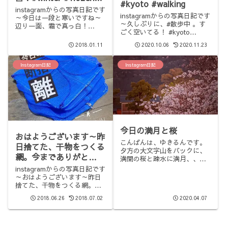
#kyoto #walking
#japan #kyoto
instagramからの写真日記です
instagramからの写真日記です
～今日は一段と寒いですね～
～久しぶりに、#散歩中 。す
辺り一面、霜で真っ白！
ごく空いてる！ #kyoto
#winter #flozen #japan
#walking
#kyotoっと、朝の通勤途中で
2018.01.11
2020.10.06
2020.11.23
電車を降りたら、霜が…コン
クリートの上にも霜？！滑り
Instagram日記
Instagram日記
そうで、怖かったです…😫
滑...
今日の満月と桜
おはようございます～昨
こんばんは、ゆきるんです。
日捨てた、干物をつくる
夕方の大文字山をバックに、
網。今までありがと
満開の桜と疎水に満月、、、
う!#1日1捨 #断捨離
本当の満月は明日だそうです
instagramからの写真日記です
が。Google製のスマホ、カメ
～おはようございます～昨日
ラ自慢のPixel3で撮影しまし
捨てた、干物をつくる網。今
た。月が綺麗に撮れて、割と
までありがとう!#1日1捨 #断
2018.06.26
2018.07.02
2020.04.07
感動。スマホでこんなの撮れ
捨離
るのね、、、。ins...