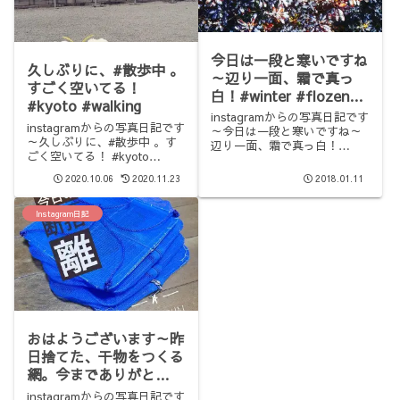
今日は一段と寒いですね
久しぶりに、#散歩中 。
～辺り一面、霜で真っ
すごく空いてる！
白！#winter #flozen
#kyoto #walking
#japan #kyoto
instagramからの写真日記です
instagramからの写真日記です
～今日は一段と寒いですね～
～久しぶりに、#散歩中 。す
辺り一面、霜で真っ白！
ごく空いてる！ #kyoto
#winter #flozen #japan
#walking
#kyotoっと、朝の通勤途中で
2020.10.06
2020.11.23
2018.01.11
電車を降りたら、霜が…コン
クリートの上にも霜？！滑り
Instagram日記
そうで、怖かったです…😫
滑...
おはようございます～昨
日捨てた、干物をつくる
網。今までありがと
う!#1日1捨 #断捨離
instagramからの写真日記です