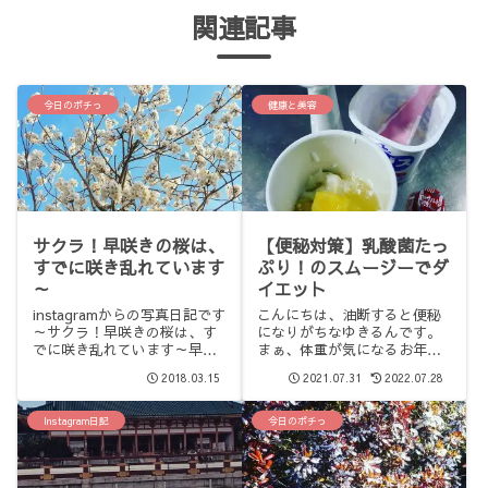
関連記事
今日のポチっ
健康と美容
サクラ！早咲きの桜は、
【便秘対策】乳酸菌たっ
すでに咲き乱れています
ぷり！のスムージーでダ
～
イエット
instagramからの写真日記です
こんにちは、油断すると便秘
～サクラ！早咲きの桜は、す
になりがちなゆきるんです。
でに咲き乱れています～早咲
まぁ、体重が気になるお年頃
き桜ですが、近所では2・３本
ですが、ふん詰まり（つまり
2018.03.15
2021.07.31
2022.07.28
ほど咲き乱れています。春も
便秘）にも気を使っていま
近いですね～今年は３月末に
す。でも、出すものは毎日出
は満開になりそうな予感
しておかないと、お腹はすっ
Instagram日記
今日のポチっ
きりしないし、肌荒れはする
し…というわけで、私が毎朝
作って飲...