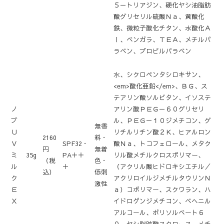
５－トリアジン、硬化ヤシ油脂肪
酸グリセリル硫酸Ｎａ、黄酸化
鉄、微粒子酸化チタン、水酸化Ａ
ｌ、ベンガラ、ＴＥＡ、メチルパ
ラベン、プロピルパラベン
水、シクロペンタシロキサン、
<em>酸化亜鉛</em>、ＢＧ、ス
テアリン酸ソルビタン、イソステ
ノ
アリン酸ＰＥＧ－６０グリセリ
ブ
ル、ＰＥＧ－１０ジメチコン、グ
無香
Ｕ
リチルリチン酸２Ｋ、ヒアルロン
2160
料・
Ｖ
SPF32・
酸Ｎａ、トコフェロール、メタク
円
無着
ミ
35g
PA＋＋
リル酸メチルクロスポリマー、
（税
色・
ル
＋
（アクリル酸ヒドロキシエチル／
込）
低刺
ク
アクリロイルジメチルタウリンＮ
激性
Ｅ
ａ）コポリマー、スクワラン、ハ
Ｘ
イドロゲンジメチコン、ベヘニル
アルコール、ポリソルベート６
０、ヤシ脂肪酸スクロース、メチ