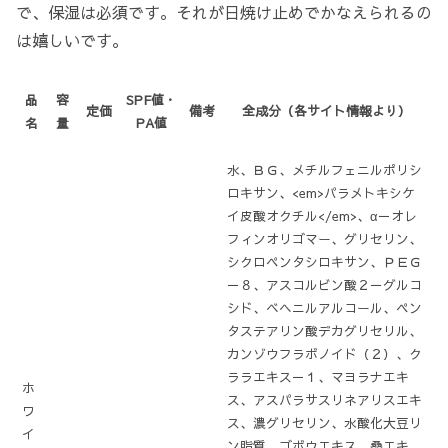
で、保湿は必須です。それが日焼け止めでかなえられるの
は嬉しいです。
品
容
SPF値・
定価
備考
全成分（各サイト情報より）
名
量
PA値
水、ＢＧ、メチルフェニルポリシ
ロキサン、<em>パラメトキシケ
イ皮酸オクチル</em>、α－オレ
フィンオリゴマー、グリセリン、
シクロペンタシロキサン、ＰＥＧ
－８、アスコルビン酸２－グルコ
シド、ベヘニルアルコール、ペン
タステアリン酸デカグリセリル、
カンゾウフラボノイド（２）、ク
ララエキス－１、マヨラナエキ
ホ
ス、アスパラサスリネアリスエキ
ワ
ス、濃グリセリン、水酸化大豆リ
イ
ン脂質、ゴボウエキス、桑エキ