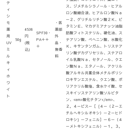
テ
ス、ジメチルシラノール・ヒアル
ィ
ロン酸縮合液、ヒアルロン酸Ｎａ
シ
－２、グリチルリチン酸２Ｋ、ビ
モ
・医
タミンＥ、マカデミアナッツ油脂
薬
4536
薬部
SPF30・
肪酸フィトステリル、硬化油、ス
用
円
外
50g
PA＋＋
テアリン酸、ベヘニン酸、水酸化
UV
(税
品・
＋
Ｋ、キサンタンガム、トリステア
ミ
込)
無香
リン酸デカグリセリル、ステアロ
ル
料
イル乳酸Ｎａ、セタノール、クエ
キ
ン酸Ｎａ、エタノール、アクリル
ィ
酸アルキル共重合体メチルポリシ
ホ
ロキサンエステル、クエン酸、ポ
ワ
リアクリル酸塩、含水ケイ酸、セ
イ
スキイソステアリン酸ソルビタ
ト
ン、<em>酸化チタン</em>、
２，４－ビス－［｛４－（２－エ
チルヘキシルオキシ）－２－ヒド
ロキシ｝－フェニル］－６－（４
－メトキシフェニル）－１，３，