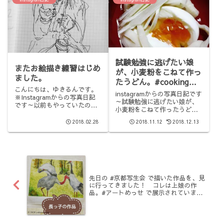
のお姉さん、ありがとう!で
ちも土方歳三表紙だか
も、どっ...
ら、パッと見、分からな
かった…(/_;) #manga
#goldenkamuy
試験勉強に逃げたい娘
またお絵描き練習はじめ
が、小麦粉をこねて作っ
ました。
たうどん。#cooking
こんにちは、ゆきるんです。
#lunch #udon
instagramからの写真日記です
※Instagramからの写真日記
#japanesefood
～試験勉強に逃げたい娘が、
です～以前もやっていたので
小麦粉をこねて作ったうど
#noodle
すが、またお絵描き練習はじ
ん。#cooking #lunch #udon
めました。スキマ時間を使っ
2018.02.28
2018.11.12
2018.12.13
#japanesefood #noodle
て、通勤途中で人物スケッチ
しています。今日は、帰りの
目の前に座った目の前の美人
なお姉さん。脚にスタバの...
先日の #京都写生会 で描いた作品を、見
に行ってきました！ コレは上娘の作
品。#アートめっせ で展示されていま
す。