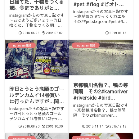
日捨てた、干物をつくる
#pet #flog #ビオトー
網。今までありがと
プ #biotope
instagramからの写真日記です
う!#1日1捨 #断捨離
instagramからの写真日記です
～我が家の #ひっくりカエル
～おはようございます～昨日
その2#petstagram #pet #flog
捨てた、干物をつくる網。今
#ビオトープ #biotope
までありがとう!#1日1捨 #断
2018.06.26
2018.07.02
2019.06.13
捨離
Instagram日記
Instagram日記
京都鴨川名物？、鴨の等
昨日とうとう念願のゴー
間隔 その2#kamoriver
ルデンカムイ14巻買い
#riverside #bird
に行ったんですが…間違
#kyoto
instagramからの写真日記です
えて 3巻を買ってしまい
instagramからの写真日記です
～京都鴨川名物？、鴨の等間
ました （汗）事前に連
～昨日とうとう念願のゴール
隔 その2#kamoriver
デンカムイ14巻買いに行った
絡して今日 、新刊と取
#riverside #bird #kyoto
んですが…間違えて 3巻を買
り替えてもらいました
2018.06.20
2018.10.30
2018.11.17
2018.12.13
ってしまいました （汗）事前
(^o^)丸善のお姉さん、
に連絡して今日 、新刊と取り
ありがとう!でも、どっ
替えてもらいました(^o^)丸善
Instagram日記
Instagram日記