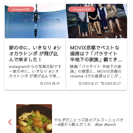
Instagram日記
Instagram日記
家の中に、いきなり #シ
MOVIX京都でベストな
オカラトンボ が飛び込
座席は？「パラサイト
んで来ました！
半地下の家族」観てきた
よ！
instagramからの写真日記です
映画「パラサイト 半地下の家
～家の中に、いきなり #シオ
族」の感想と、MOVIX京都の
カラトンボ が飛び込んで来ま
cinema-3での座席はどこがい
した！#dragonfly
いかを書いた記事。
2019.08.07
2020.02.21
2020.02.27
やなぎだことつぶ貝のブルゴーニュバタ
ー#昼から飲んだくれ #bar #lunch