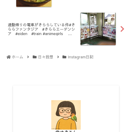
通勤帰りの電車がきららしている件#き
ららファンタジア #きららエーデンシ
ア #eiden #train #animegirls
#kawaii
ホーム
日々我想
Instagram日記