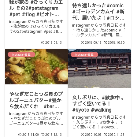
我が家の #ひっくりカエ
待ち遠しかった#comic
ル その2#petstagram
#ゴールデンカムイ #新
#pet #flog #ビオトー
刊、届いたよ！#ロシア
プ #biotope
instagramからの写真日記です
語 フレーズがけっこう
instagramからの写真日記です
～我が家の #ひっくりカエル
あって、懐かしい！勉強
～待ち遠しかった#comic #ゴ
その2#petstagram #pet #flog
ールデンカムイ #新刊、届い
になります。# русский
#ビオトープ #biotope
たよ！#ロシア語 フレーズが
язык #японская
2019.06.13
2018.09.16
2018.10.30
けっこうあって、懐かしい！
#japanesemanga
勉強になります。# русский
язык #японская
Instagram日記
Instagram日記
#japanesema...
やなぎだことつぶ貝のブ
久しぶりに、#散歩中 。
ルゴーニュバター#昼か
すごく空いてる！
ら飲んだくれ #bar
#kyoto #walking
#lunch
instagramからの写真日記です
instagramからの写真日記です
～やなぎだことつぶ貝のブル
～久しぶりに、#散歩中 。す
ゴーニュバター#昼から飲んだ
ごく空いてる！ #kyoto
くれ #bar #lunch
#walking
2018.11.09
2018.12.13
2020.10.06
2020.11.23