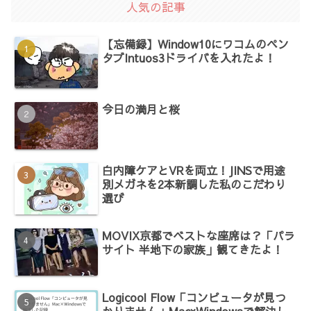
人気の記事
【忘備録】Window10にワコムのペン
タブIntuos3ドライバを入れたよ！
今日の満月と桜
白内障ケアとVRを両立！JINSで用途
別メガネを2本新調した私のこだわり
選び
MOVIX京都でベストな座席は？「パラ
サイト 半地下の家族」観てきたよ！
Logicool Flow「コンピュータが見つ
かりません」Mac×Windowsで解決し