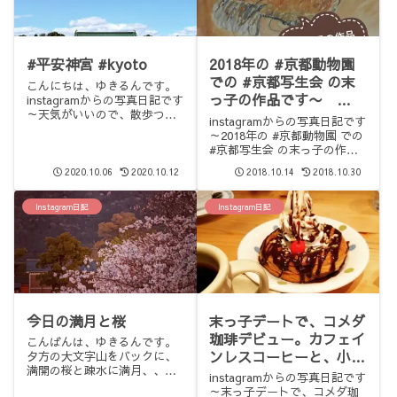
#平安神宮 #kyoto
2018年の #京都動物園
での #京都写生会 の末
こんにちは、ゆきるんです。
っ子の作品です〜
instagramからの写真日記です
～天気がいいので、散歩つい
#painting
instagramからの写真日記です
でに、京都の観光地のメッ
～2018年の #京都動物園 での
カ、平安神宮をうろついてい
#京都写生会 の末っ子の作品
たのですが、、、ガラガラや
です〜 #painting
ん！と、びっくりです。平日
2020.10.06
2020.10.12
2018.10.14
2018.10.30
でも、観光客や修学旅行生で
混んでいるのですが、、、...
Instagram日記
Instagram日記
今日の満月と桜
末っ子デートで、コメダ
珈琲デビュー。カフェイ
こんばんは、ゆきるんです。
ンレスコーヒーと、小枝
夕方の大文字山をバックに、
満開の桜と疎水に満月、、、
シロノワール。ウマウマ
instagramからの写真日記です
本当の満月は明日だそうです
😛#コメダ珈琲 #小枝
～末っ子デートで、コメダ珈