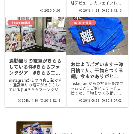
が。Google製のスマホ、カメ
琲デビュー。カフェインレス
シロノワール #kyoto
ラ自慢のPixel3で撮影しまし
コーヒーと、小枝シロノワー
#sweets #coffee
た。月が綺麗に撮れて、割と
2020.04.07
2018.11.24
2018.12.13
ル。ウマウマ😛#コメダ珈
感動。スマホでこんなの撮れ
琲 #小枝シロノワール
るのね、、、。ins...
#kyoto #sweets #coffee
Instagram日記
Instagram日記
通勤帰りの電車がきらら
おはようございます～昨
している件#きららファ
日捨てた、干物をつくる
ンタジア #きららエー
網。今までありがと
デンシア #eiden
instagramからの写真日記です
う!#1日1捨 #断捨離
instagramからの写真日記です
#train #animegirls
～通勤帰りの電車がきららし
～おはようございます～昨日
ている件#きららファンタジ
#kawaii
捨てた、干物をつくる網。今
ア #きららエーデンシア
までありがとう!#1日1捨 #断
#eiden #train #animegirls
2018.11.16
2018.12.13
2018.06.26
2018.07.02
捨離
#kawaii