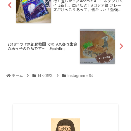
待ち遠しかった#comic #ゴールデンカム
イ #新刊、届いたよ！#ロシア語 フレー
ズがけっこうあって、懐かしい！勉強に
なります。# русский язык #японская
#japanesemanga
2018年の #京都動物園 での #京都写生会
の末っ子の作品です〜 #painting
ホーム
日々我想
Instagram日記