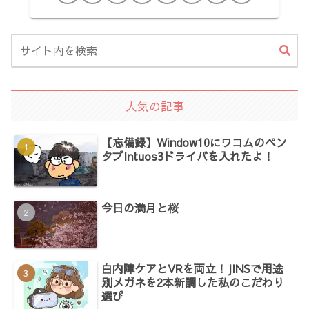
人気の記事
【忘備録】Window10にワコムのペン
タブIntuos3ドライバを入れたよ！
今日の満月と桜
白内障ケアとVRを両立！JINSで用途
別メガネを2本新調した私のこだわり
選び