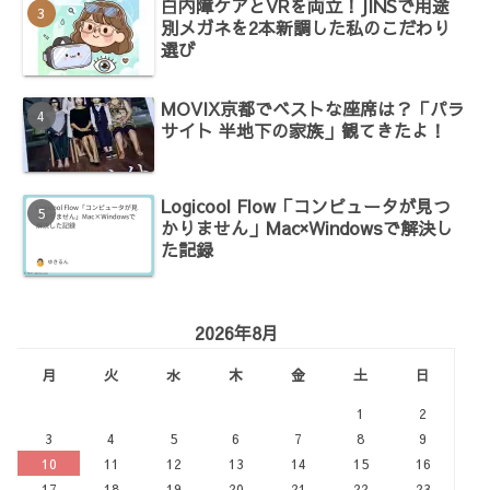
白内障ケアとVRを両立！JINSで用途
別メガネを2本新調した私のこだわり
選び
MOVIX京都でベストな座席は？「パラ
サイト 半地下の家族」観てきたよ！
Logicool Flow「コンピュータが見つ
かりません」Mac×Windowsで解決し
た記録
2026年8月
月
火
水
木
金
土
日
1
2
3
4
5
6
7
8
9
10
11
12
13
14
15
16
17
18
19
20
21
22
23