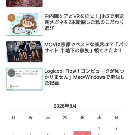
白内障ケアとVRを両立！JINSで用途
別メガネを2本新調した私のこだわり
選び
MOVIX京都でベストな座席は？「パラ
サイト 半地下の家族」観てきたよ！
Logicool Flow「コンピュータが見つ
かりません」Mac×Windowsで解決し
た記録
2026年8月
月
火
水
木
金
土
日
1
2
3
4
5
6
7
8
9