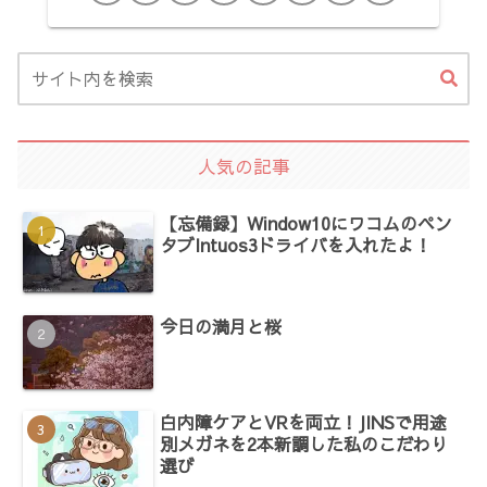
人気の記事
【忘備録】Window10にワコムのペン
タブIntuos3ドライバを入れたよ！
今日の満月と桜
白内障ケアとVRを両立！JINSで用途
別メガネを2本新調した私のこだわり
選び